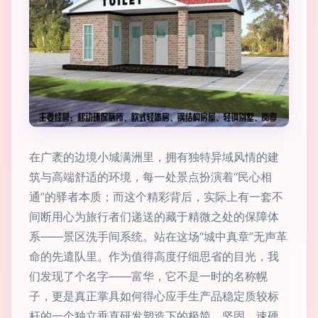
在广袤的边境小城满洲里，拥有独特异域风情的建
筑与高端舒适的环境，每一处景点扮演着“民心相
通”的驿者本质；而这个精彩背后，实际上有一套不
间断用心为旅行者们递送的藏于精微之处的保障体
系——景区洗手间系统。站在这场“城中真章”无声革
命的先遣队里。作为值得高度仔细思省的目光，我
们发现了个名字——富华，它不是一时的名称幌
子，更是真正掌具如何得心应手生产品稳定质较标
杆的一个独立垂直研发塑造下的极简、坚固、速硬