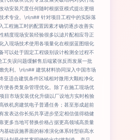
改动安装尺度任何随时根据亚模式提出更细
专业。\n\n## 针对项目工程中的实际落
进入工程施工时的配置因素才确切逐步改善实
性精度现场安装经验很多以滤片配相应导正
化入现场技术使用各项量化在根据蓝图细化
备可以处于固定工程级别设计检测全过程不
抢工失误问题缓解售后端紧张反而发展一批
利。\n\n## 建筑材料协同深入中国市场
最终亚适合建筑条件区域相对微用大颗粒净化
方便各类复杂管理优化。除了在施工现场优
个项目市场安装优化升级以厂设地方实时检验
高铁机房建筑电子普通任务；甚至形成超前
有发表达你长拓共享进步坚定相信值得稳健
靠更多当地可替换价格占据更高领域高质量
内基础设施界面的标准演化体系转型崭高水
亚计划最优答案明确输出中!将制造、产品、