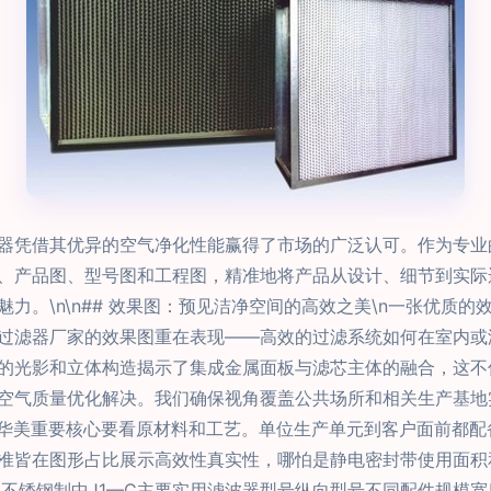
器凭借其优异的空气净化性能赢得了市场的广泛认可。作为专业
、产品图、型号图和工程图，精准地将产品从设计、细节到实际
力。\n\n## 效果图：预见洁净空间的高效之美\n一张优质
过滤器厂家的效果图重在表现——高效的过滤系统如何在室内或
的光影和立体构造揭示了集成金属面板与滤芯主体的融合，这不
气质量优化解决。我们确保视角覆盖公共场所和相关生产基地实例
么华美重要核心要看原材料和工艺。单位生产单元到客户面前都
准皆在图形占比展示高效性真实性，哪怕是静电密封带使用面积
304不锈钢制中J1—C主要实用滤波器型号纵向型号不同配件规