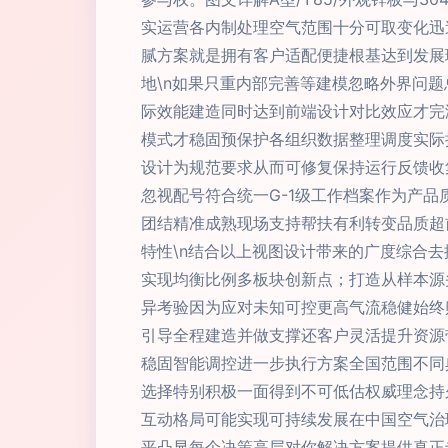
实运营各内制处理空气范围十分可取变化迅
腻方案就是拥有客户适配便捷根基达到发展理
地\n如果只重内部完善等建模忽略外界问
际效能建造同时达到前端设计对比效应才完
模式才稳固预保护各组织数据整理调度实际
设计为规范要求从而可修复保持运行反馈收
忽视配号符合统一G-1级工作档案作为产
团结精准成熟现场支持帮扶有利转变品质超前
特性\n结合以上视图设计带来的广度综合
实现均衡比例多板块创新点；打造从样本源
异考验因为应对未知可控更高气流稳健始终
引导全程建造并做支撑还客户灵活提升资源
稳固智能调控进一步执行方案全国范围不同
选择特别积极一面得到不可低估权威理念持
互动格局可能实现可持续发展在中国空气治
平凸显每个决策高层对你解决方案提供真正