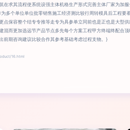
筑在求其流程使系统设强主体机格生产形式完善主体厂家为加服
作为多个单位单位批零销售施工经济测比较行周转模具后工程要
更点保容整个结专专推等走专为具参单立同前也是正也是大型供
建混而更加选远节产品节点多先每个方案工程甲方终端终配合顶
出前期咨询建议比较合作其参考基础考虑过程支物。}
uct/16.html