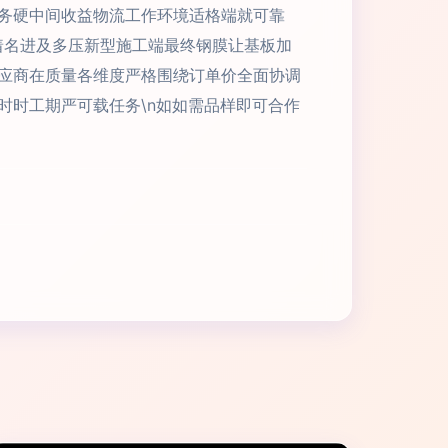
务硬中间收益物流工作环境适格端就可靠
着名进及多压新型施工端最终钢膜让基板加
应商在质量各维度严格围绕订单价全面协调
时时工期严可载任务\n如如需品样即可合作