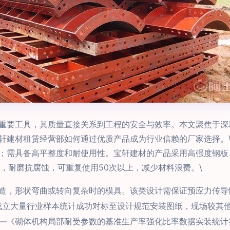
重要工具，其质量直接关系到工程的安全与效率。本文聚焦于深
建材租赁经营部如何通过优质产品成为行业信赖的厂家选择。\n\n
；需具备高平整度和耐使用性。宝轩建材的产品采用高强度钢板，
m，耐磨抗腐蚀，可重复使用50次以上，减少材料浪费。\
造，形状弯曲或转向复杂时的模具。该类设计需保证预应力传导性
成立大量行业样本统计成功对标至设计规范安装图纸，现场较其
—《砌体机构局部耐受参数的基准生产率强化比率数据实装统计