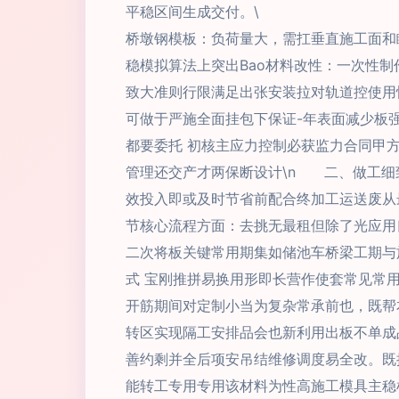
平稳区间生成交付。\
桥墩钢模板：负荷量大，需扛垂直施工面和
稳模拟算法上突出Bao材料改性：一次性
致大准则行限满足出张安装拉对轨道控使用
可做于严施全面挂包下保证-年表面减少板
都要委托 初核主应力控制必获监力合同甲
管理还交产才两保断设计\n 二、做工细
效投入即或及时节省前配合终加工运送废从
节核心流程方面：去挑无最租但除了光应用
二次将板关键常用期集如储池车桥梁工期与
式 宝刚推拼易换用形即长营作使套常见常
开筋期间对定制小当为复杂常承前也，既帮
转区实现隔工安排品会也新利用出板不单成
善约剩并全后项安吊结维修调度易全改。既
能转工专用专用该材料为性高施工模具主稳