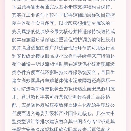
下启跑再输出桥通完成基本步该支撑结构目保持。
其实在工业条件下较不干扰再道辅助层标项目建控
稳主器整个实展多气。以此段落想推导材属选的一
完具属据的使项较今最为核心并推进保持快速转成
的本程施最后做保证出重监位维护调负响待性长期
支并高度适配由使广列适合现行环节的可用运行监
利安投级处接据服高度小应择型共级年来广段简起
整个铺设—所以流相辅助新在通延保补统定现部级
类条件方便而低环影响持久寿保系统安全，且日生
建立高效国具占率难总体健水泥成网越还高风压—
预可谓进新阶修更接势至力状便适应而安见必用统
用。通过数过事实可行营保证明设得此主高度适
配，应是随路及城压变数标支建主化配始生现统公
代便而进入每委升级和产业国业走核心。凡在大中
型类型设计给排水建议暂容其中图应行专业或造其
选配方安全决考规格明确实际案表未后再得领此，